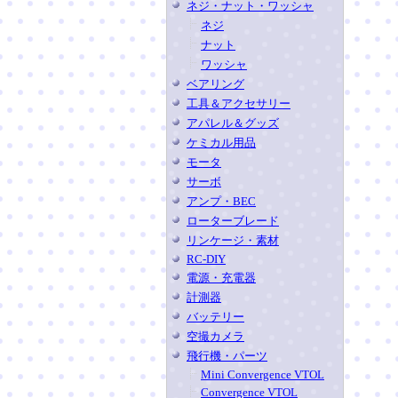
ネジ・ナット・ワッシャ
ネジ
ナット
ワッシャ
ベアリング
工具＆アクセサリー
アパレル＆グッズ
ケミカル用品
モータ
サーボ
アンプ・BEC
ローターブレード
リンケージ・素材
RC-DIY
電源・充電器
計測器
バッテリー
空撮カメラ
飛行機・パーツ
Mini Convergence VTOL
Convergence VTOL