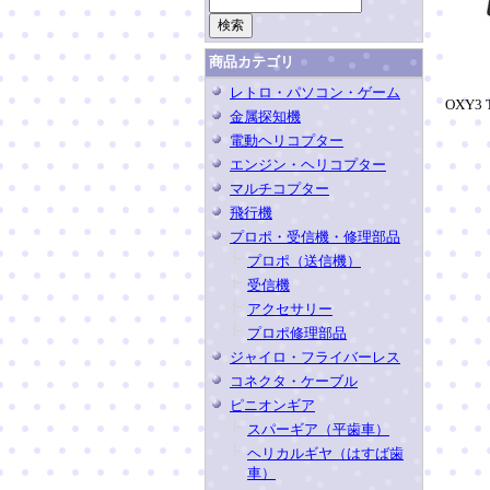
商品カテゴリ
レトロ・パソコン・ゲーム
OXY3
金属探知機
電動ヘリコプター
エンジン・ヘリコプター
マルチコプター
飛行機
プロポ・受信機・修理部品
プロポ（送信機）
受信機
アクセサリー
プロポ修理部品
ジャイロ・フライバーレス
コネクタ・ケーブル
ピニオンギア
スパーギア（平歯車）
ヘリカルギヤ（はすば歯
車）