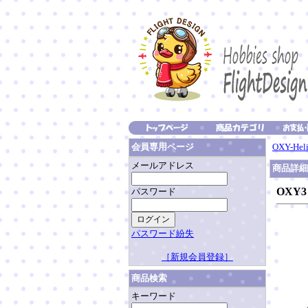
OXY-H
会員専用ページ
メールアドレス
商品詳
OXY
パスワード
パスワード紛失
［新規会員登録］
商品検索
キーワード