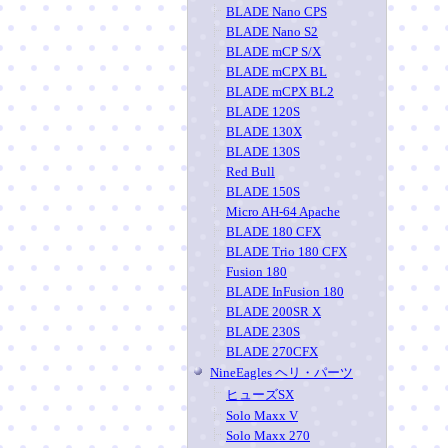
BLADE Nano CPS
BLADE Nano S2
BLADE mCP S/X
BLADE mCPX BL
BLADE mCPX BL2
BLADE 120S
BLADE 130X
BLADE 130S
Red Bull
BLADE 150S
Micro AH-64 Apache
BLADE 180 CFX
BLADE Trio 180 CFX
Fusion 180
BLADE InFusion 180
BLADE 200SR X
BLADE 230S
BLADE 270CFX
NineEagles ヘリ・パーツ
ヒューズSX
Solo Maxx V
Solo Maxx 270