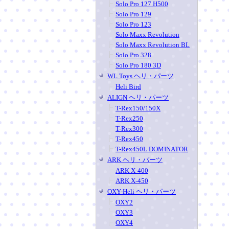
Solo Pro 127 H500
Solo Pro 129
Solo Pro 123
Solo Maxx Revolution
Solo Maxx Revolution BL
Solo Pro 328
Solo Pro 180 3D
WL Toys ヘリ・パーツ
Heli Bird
ALIGN ヘリ・パーツ
T-Rex150/150X
T-Rex250
T-Rex300
T-Rex450
T-Rex450L DOMINATOR
ARK ヘリ・パーツ
ARK X-400
ARK X-450
OXY-Heli ヘリ・パーツ
OXY2
OXY3
OXY4