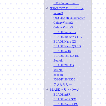
UMX Vapor Lite HP
マルチコプター・パーツ
nano-Q
Q4/Q4a/Q4i Quadcopter
GalaxyVisitor2
GalaxyVisitor3
BLADE Inductrix
BLADE Inductrix FPV
BLADE Nano QX
BLADE Nano QX 3D
BLADE mQX
BLADE 180 QX HD
Zeyrok
BLADE 200 QX
MR200
cocoon
F330/F450/F550
アクセサリー
BLADE ヘリ・パーツ
BLADE mSR
BLADE mSR S/X
BLADE Nano CPX