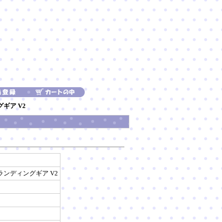
グギア V2
・ランディングギア V2