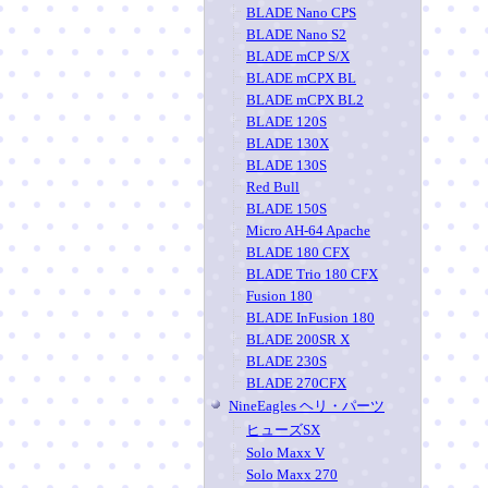
BLADE Nano CPS
BLADE Nano S2
BLADE mCP S/X
BLADE mCPX BL
BLADE mCPX BL2
BLADE 120S
BLADE 130X
BLADE 130S
Red Bull
BLADE 150S
Micro AH-64 Apache
BLADE 180 CFX
BLADE Trio 180 CFX
Fusion 180
BLADE InFusion 180
BLADE 200SR X
BLADE 230S
BLADE 270CFX
NineEagles ヘリ・パーツ
ヒューズSX
Solo Maxx V
Solo Maxx 270