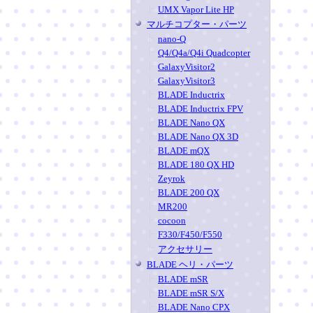
UMX Vapor Lite HP
マルチコプター・パーツ
nano-Q
Q4/Q4a/Q4i Quadcopter
GalaxyVisitor2
GalaxyVisitor3
BLADE Inductrix
BLADE Inductrix FPV
BLADE Nano QX
BLADE Nano QX 3D
BLADE mQX
BLADE 180 QX HD
Zeyrok
BLADE 200 QX
MR200
cocoon
F330/F450/F550
アクセサリー
BLADE ヘリ・パーツ
BLADE mSR
BLADE mSR S/X
BLADE Nano CPX