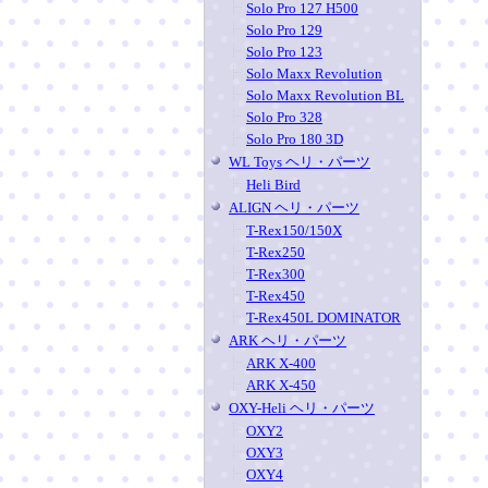
Solo Pro 127 H500
Solo Pro 129
Solo Pro 123
Solo Maxx Revolution
Solo Maxx Revolution BL
Solo Pro 328
Solo Pro 180 3D
WL Toys ヘリ・パーツ
Heli Bird
ALIGN ヘリ・パーツ
T-Rex150/150X
T-Rex250
T-Rex300
T-Rex450
T-Rex450L DOMINATOR
ARK ヘリ・パーツ
ARK X-400
ARK X-450
OXY-Heli ヘリ・パーツ
OXY2
OXY3
OXY4