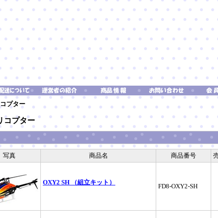
コプター
リコプター
覧
写真
商品名
商品番号
OXY2 SH （組立キット）
FD8-OXY2-SH