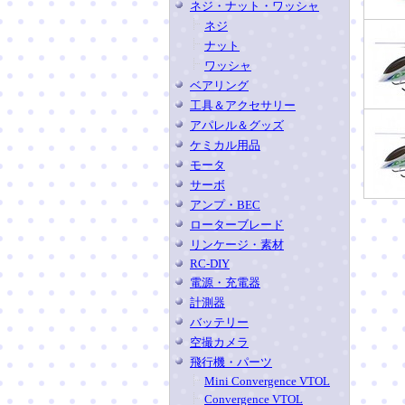
ネジ・ナット・ワッシャ
ネジ
ナット
ワッシャ
ベアリング
工具＆アクセサリー
アパレル＆グッズ
ケミカル用品
モータ
サーボ
アンプ・BEC
ローターブレード
リンケージ・素材
RC-DIY
電源・充電器
計測器
バッテリー
空撮カメラ
飛行機・パーツ
Mini Convergence VTOL
Convergence VTOL