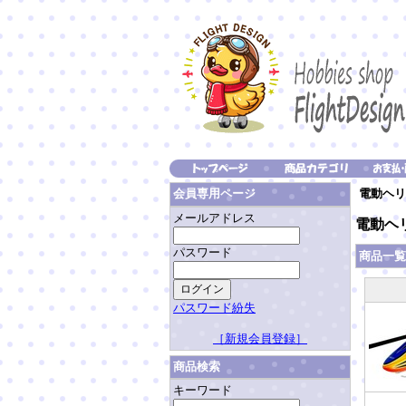
電動ヘリ
会員専用ページ
メールアドレス
電動ヘ
パスワード
商品一
パスワード紛失
［新規会員登録］
商品検索
キーワード