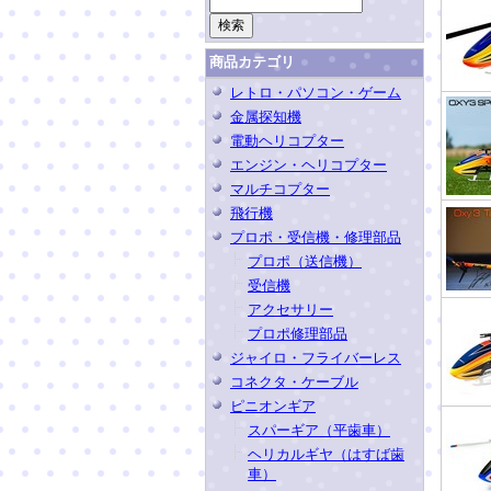
商品カテゴリ
レトロ・パソコン・ゲーム
金属探知機
電動ヘリコプター
エンジン・ヘリコプター
マルチコプター
飛行機
プロポ・受信機・修理部品
プロポ（送信機）
受信機
アクセサリー
プロポ修理部品
ジャイロ・フライバーレス
コネクタ・ケーブル
ピニオンギア
スパーギア（平歯車）
ヘリカルギヤ（はすば歯
車）