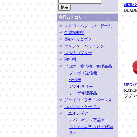
標準パー
BLA
商品カテゴリ
レトロ・パソコン・ゲーム
金属探知機
電動ヘリコプター
エンジン・ヘリコプター
マルチコプター
飛行機
プロポ・受信機・修理部品
プロポ（送信機）
受信機
UPGパ
アクセサリー
RAKO
プロポ修理部品
プグレ
ジャイロ・フライバーレス
コネクタ・ケーブル
ピニオンギア
スパーギア（平歯車）
ヘリカルギヤ（はすば歯
車）