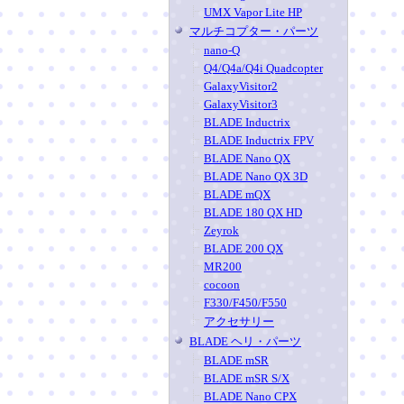
UMX Vapor Lite HP
マルチコプター・パーツ
nano-Q
Q4/Q4a/Q4i Quadcopter
GalaxyVisitor2
GalaxyVisitor3
BLADE Inductrix
BLADE Inductrix FPV
BLADE Nano QX
BLADE Nano QX 3D
BLADE mQX
BLADE 180 QX HD
Zeyrok
BLADE 200 QX
MR200
cocoon
F330/F450/F550
アクセサリー
BLADE ヘリ・パーツ
BLADE mSR
BLADE mSR S/X
BLADE Nano CPX