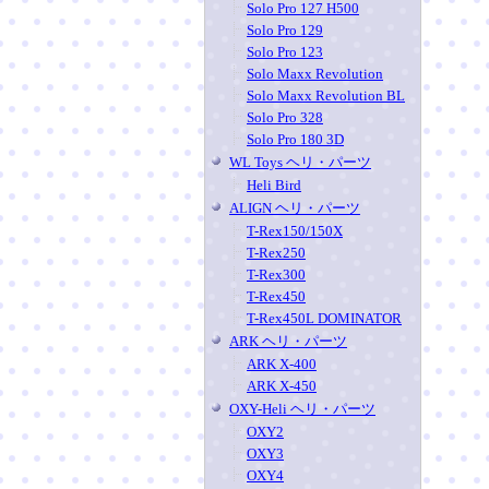
Solo Pro 127 H500
Solo Pro 129
Solo Pro 123
Solo Maxx Revolution
Solo Maxx Revolution BL
Solo Pro 328
Solo Pro 180 3D
WL Toys ヘリ・パーツ
Heli Bird
ALIGN ヘリ・パーツ
T-Rex150/150X
T-Rex250
T-Rex300
T-Rex450
T-Rex450L DOMINATOR
ARK ヘリ・パーツ
ARK X-400
ARK X-450
OXY-Heli ヘリ・パーツ
OXY2
OXY3
OXY4