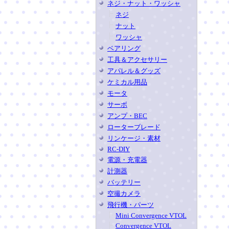
ネジ・ナット・ワッシャ
ネジ
ナット
ワッシャ
ベアリング
工具＆アクセサリー
アパレル＆グッズ
ケミカル用品
モータ
サーボ
アンプ・BEC
ローターブレード
リンケージ・素材
RC-DIY
電源・充電器
計測器
バッテリー
空撮カメラ
飛行機・パーツ
Mini Convergence VTOL
Convergence VTOL