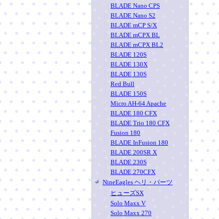
BLADE Nano CPS
BLADE Nano S2
BLADE mCP S/X
BLADE mCPX BL
BLADE mCPX BL2
BLADE 120S
BLADE 130X
BLADE 130S
Red Bull
BLADE 150S
Micro AH-64 Apache
BLADE 180 CFX
BLADE Trio 180 CFX
Fusion 180
BLADE InFusion 180
BLADE 200SR X
BLADE 230S
BLADE 270CFX
NineEagles ヘリ・パーツ
ヒューズSX
Solo Maxx V
Solo Maxx 270