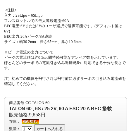
<仕様>
入力：2SLipo～6SLipo
フルスロットルでの最大連続電流:60A
BEC電圧:6Vまたは8Vのユーザ選択で選択可能です。(デフォルト値は
6V)
BEC出力:20Aピーク/8A連続
サイズ：幅30.2mm、長さ65mm、厚さ10.6mm
※ピーク電流の出力について
ピークの電流値は約0.5sec間持続可能なアンペア数を示しています。
ほとんどのサーボでの電流引き込み過度現象に対応できる十分な長さで
す。
注）初めての機体を飛行さ時は飛行前に必ずサーボの引き込み電流値を
確認してください。
商品番号:CC-TALON-60
TALON 60 , 6S / 25.2V, 60 A ESC 20 A BEC 搭載
販売価格:9,658円
在庫：
数量：
カートへ入れる