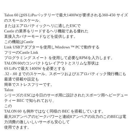
Talon 60 は6S LiPoバッテリーで最大1400Wが要求される360-450 サイズ
のスモールスケール、
またはエアロバティックヘリに適したESCで
Castle の業界をリードするヘリ機能である優れた
直接入力バナーモードなどを提供します。
この機能はCastle
Link USBアダプターを使用しWindows ™ PCで動作する
フリーのCastle Link
プログラミング スイート を使用して必要なRPMを入力します。
TALON 60のコンパクトなレイアウトとスリムな形状は
6S LiPoで最大 1400W を必要とする
.32 - .60 までのスケール、スポーツおよびエアロバティック飛行機にも
最適で搭載や設定も
簡単でストレスフリーです。
Talon
シリーズの ESCは今日のサーボ用に設計されたスポーツ用ヘビーデュー
ティー BEC で知られており、
この
TALON 60 も例外ではなく同様の BEC を搭載しています。
最大20アンペアのピークパワーと連続8アンペアの出力のこのBECは電
力消費の激しいしいサーボも安心して
使用できます。