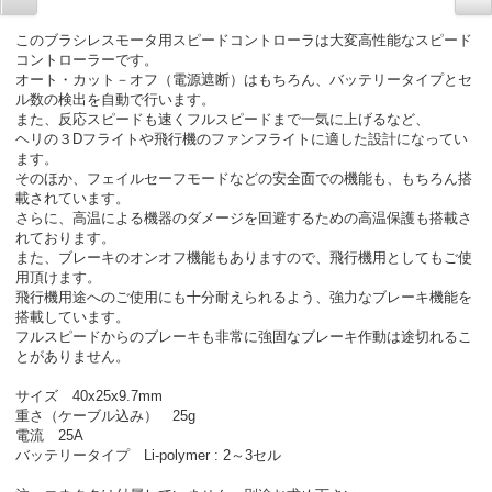
このブラシレスモータ用スピードコントローラは大変高性能なスピード
コントローラーです。
オート・カット－オフ（電源遮断）はもちろん、バッテリータイプとセ
ル数の検出を自動で行います。
また、反応スピードも速くフルスピードまで一気に上げるなど、
ヘリの３Dフライトや飛行機のファンフライトに適した設計になってい
ます。
そのほか、フェイルセーフモードなどの安全面での機能も、もちろん搭
載されています。
さらに、高温による機器のダメージを回避するための高温保護も搭載さ
れております。
また、ブレーキのオンオフ機能もありますので、飛行機用としてもご使
用頂けます。
飛行機用途へのご使用にも十分耐えられるよう、強力なブレーキ機能を
搭載しています。
フルスピードからのブレーキも非常に強固なブレーキ作動は途切れるこ
とがありません。
サイズ 40x25x9.7mm
重さ（ケーブル込み） 25g
電流 25A
バッテリータイプ Li-polymer : 2～3セル